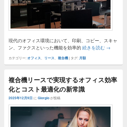
現代のオフィス環境において、印刷、コピー、スキャ
業務効率
ン、ファクスといった機能を効率的
続きを読む
→
カテゴリー:
オフィス
、
リース
、
複合機
|
タグ:
月額
複合機リースで実現するオフィス効率
化とコスト最適化の新常識
2025年12月9日
に
Giorgio
が投稿