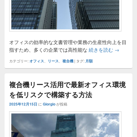
オフィスの効率的な文書管理や業務の生産性向上を目
月額で始
指すため、多くの企業では高性能な
続きを読む
→
カテゴリー:
オフィス
、
リース
、
複合機
|
タグ:
月額
複合機リース活用で最新オフィス環境
を低リスクで構築する方法
2025年12月15日
に
Giorgio
が投稿