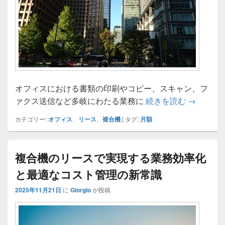
オフィスにおける書類の印刷やコピー、スキャン、フ
中小企業
ァクス送信など多岐にわたる業務に
続きを読む
→
カテゴリー:
オフィス
、
リース
、
複合機
|
タグ:
月額
複合機のリースで実現する業務効率化
と最適なコスト管理の新常識
2025年11月21日
に
Giorgio
が投稿