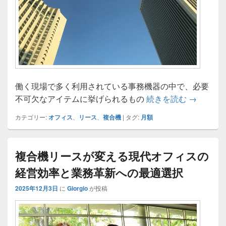
働く現場で多く利用されている事務機器の中で、必要
多機能時
不可欠なアイテムに挙げられるもの
続きを読む
→
カテゴリー:
オフィス
、
リース
、
複合機
|
タグ:
月額
複合機リースが変える現代オフィスの
経営効率と業務革新への最適選択
2025年12月3日
に
Giorgio
が投稿