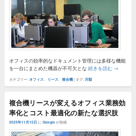
オフィスの効率的なドキュメント管理には多様な機能
複合機の
を一台にまとめた機器が不可欠とな
続きを読む
→
カテゴリー:
オフィス
、
リース
、
複合機
|
タグ:
月額
複合機リースが変えるオフィス業務効
率化とコスト最適化の新たな選択肢
2025年11月15日
に
Giorgio
が投稿