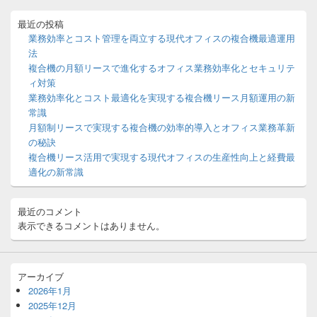
ド
ョ
バ
最近の投稿
ン
ー
業務効率とコスト管理を両立する現代オフィスの複合機最適運用
ウ
法
ィ
複合機の月額リースで進化するオフィス業務効率化とセキュリテ
ジ
ィ対策
ェ
ッ
業務効率化とコスト最適化を実現する複合機リース月額運用の新
ト
常識
エ
月額制リースで実現する複合機の効率的導入とオフィス業務革新
リ
の秘訣
ア
複合機リース活用で実現する現代オフィスの生産性向上と経費最
適化の新常識
最近のコメント
表示できるコメントはありません。
アーカイブ
2026年1月
2025年12月