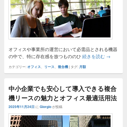
オフィスや事業所の運営において必需品とされる機器
複合機リ
の中で、特に存在感を放つもののひ
続きを読む
→
カテゴリー:
オフィス
、
リース
、
複合機
|
タグ:
月額
中小企業でも安心して導入できる複合
機リースの魅力とオフィス最適活用法
2025年11月24日
に
Giorgio
が投稿