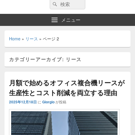
検
検
索:
索
メニュー
Home
»
リース
»
ページ 2
カテゴリーアーカイブ:
リース
月額で始めるオフィス複合機リースが
生産性とコスト削減を両立する理由
2025年12月18日
に
Giorgio
が投稿