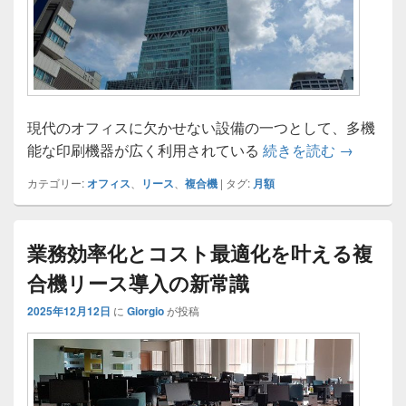
現代のオフィスに欠かせない設備の一つとして、多機
複合機リ
能な印刷機器が広く利用されている
続きを読む
→
カテゴリー:
オフィス
、
リース
、
複合機
|
タグ:
月額
業務効率化とコスト最適化を叶える複
合機リース導入の新常識
2025年12月12日
に
Giorgio
が投稿