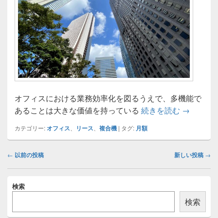
オフィスにおける業務効率化を図るうえで、多機能で
複合機リ
あることは大きな価値を持っている
続きを読む
→
カテゴリー:
オフィス
、
リース
、
複合機
|
タグ:
月額
投
←
以前の投稿
新しい投稿
→
稿
ナ
メ
ビ
検索
イ
ゲ
ン
検索
ー
サ
イ
シ