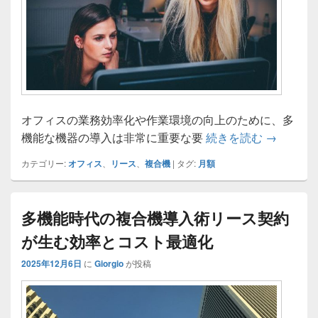
オフィスの業務効率化や作業環境の向上のために、多
複合機リ
機能な機器の導入は非常に重要な要
続きを読む
→
カテゴリー:
オフィス
、
リース
、
複合機
|
タグ:
月額
多機能時代の複合機導入術リース契約
が生む効率とコスト最適化
2025年12月6日
に
Giorgio
が投稿