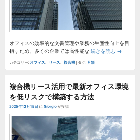
オフィスの効率的な文書管理や業務の生産性向上を目
月額で始
指すため、多くの企業では高性能な
続きを読む
→
カテゴリー:
オフィス
、
リース
、
複合機
|
タグ:
月額
複合機リース活用で最新オフィス環境
を低リスクで構築する方法
2025年12月15日
に
Giorgio
が投稿