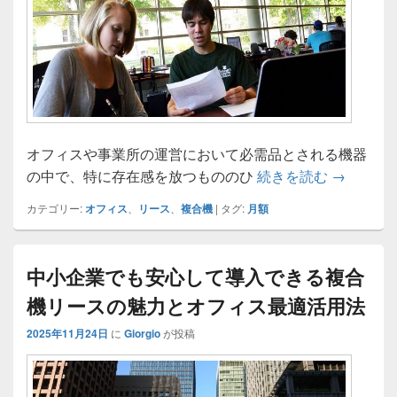
オフィスや事業所の運営において必需品とされる機器
複合機リ
の中で、特に存在感を放つもののひ
続きを読む
→
カテゴリー:
オフィス
、
リース
、
複合機
|
タグ:
月額
中小企業でも安心して導入できる複合
機リースの魅力とオフィス最適活用法
2025年11月24日
に
Giorgio
が投稿