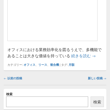
オフィスにおける業務効率化を図るうえで、多機能で
複合機リ
あることは大きな価値を持っている
続きを読む
→
カテゴリー:
オフィス
、
リース
、
複合機
|
タグ:
月額
投
←
以前の投稿
新しい投稿
→
稿
ナ
メ
ビ
検索
イ
ゲ
ン
検索
ー
サ
イ
シ