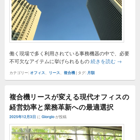
働く現場で多く利用されている事務機器の中で、必要
多機能時
不可欠なアイテムに挙げられるもの
続きを読む
→
カテゴリー:
オフィス
、
リース
、
複合機
|
タグ:
月額
複合機リースが変える現代オフィスの
経営効率と業務革新への最適選択
2025年12月3日
に
Giorgio
が投稿