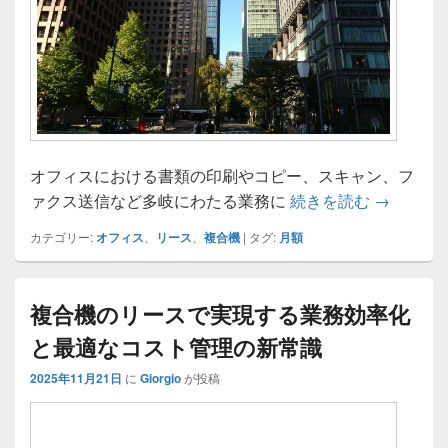
オフィスにおける書類の印刷やコピー、スキャン、フ
中小企業
ァクス送信など多岐にわたる業務に
続きを読む
→
カテゴリー:
オフィス
、
リース
、
複合機
|
タグ:
月額
複合機のリースで実現する業務効率化
と最適なコスト管理の新常識
2025年11月21日
に
Giorgio
が投稿