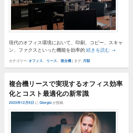
現代のオフィス環境において、印刷、コピー、スキャ
業務効率
ン、ファクスといった機能を効率的
続きを読む
→
カテゴリー:
オフィス
、
リース
、
複合機
|
タグ:
月額
複合機リースで実現するオフィス効率
化とコスト最適化の新常識
2025年12月9日
に
Giorgio
が投稿