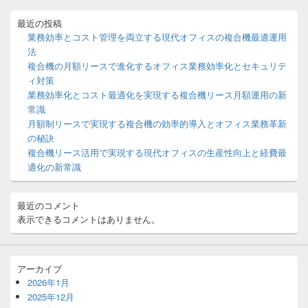
ド
ョ
バ
最近の投稿
ン
ー
業務効率とコスト管理を両立する現代オフィスの複合機最適運用
ウ
法
ィ
複合機の月額リースで進化するオフィス業務効率化とセキュリテ
ジ
ィ対策
ェ
ッ
業務効率化とコスト最適化を実現する複合機リース月額運用の新
ト
常識
エ
月額制リースで実現する複合機の効率的導入とオフィス業務革新
リ
の秘訣
ア
複合機リース活用で実現する現代オフィスの生産性向上と経費最
適化の新常識
最近のコメント
表示できるコメントはありません。
アーカイブ
2026年1月
2025年12月