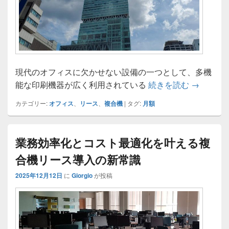
現代のオフィスに欠かせない設備の一つとして、多機
複合機リ
能な印刷機器が広く利用されている
続きを読む
→
カテゴリー:
オフィス
、
リース
、
複合機
|
タグ:
月額
業務効率化とコスト最適化を叶える複
合機リース導入の新常識
2025年12月12日
に
Giorgio
が投稿