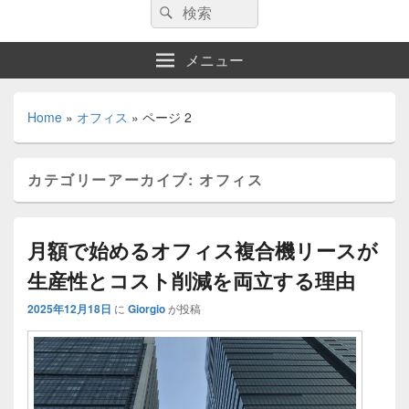
検
検
索:
索
メニュー
Home
»
オフィス
»
ページ 2
カテゴリーアーカイブ:
オフィス
月額で始めるオフィス複合機リースが
生産性とコスト削減を両立する理由
2025年12月18日
に
Giorgio
が投稿