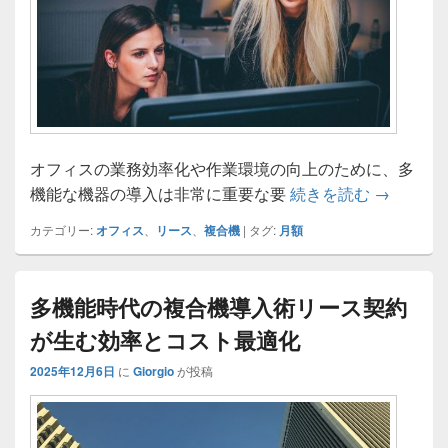
オフィスの業務効率化や作業環境の向上のために、多
複合機リ
機能な機器の導入は非常に重要な要
続きを読む
→
カテゴリー:
オフィス
、
リース
、
複合機
|
タグ:
月額
多機能時代の複合機導入術リース契約
が生む効率とコスト最適化
2025年12月6日
に
Giorgio
が投稿