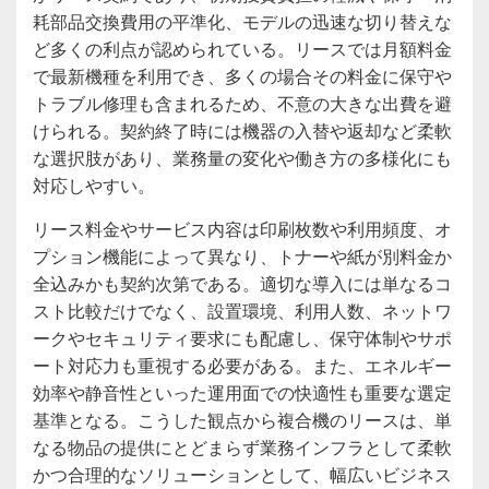
耗部品交換費用の平準化、モデルの迅速な切り替えな
ど多くの利点が認められている。リースでは月額料金
で最新機種を利用でき、多くの場合その料金に保守や
トラブル修理も含まれるため、不意の大きな出費を避
けられる。契約終了時には機器の入替や返却など柔軟
な選択肢があり、業務量の変化や働き方の多様化にも
対応しやすい。
リース料金やサービス内容は印刷枚数や利用頻度、オ
プション機能によって異なり、トナーや紙が別料金か
全込みかも契約次第である。適切な導入には単なるコ
スト比較だけでなく、設置環境、利用人数、ネットワ
ークやセキュリティ要求にも配慮し、保守体制やサポ
ート対応力も重視する必要がある。また、エネルギー
効率や静音性といった運用面での快適性も重要な選定
基準となる。こうした観点から複合機のリースは、単
なる物品の提供にとどまらず業務インフラとして柔軟
かつ合理的なソリューションとして、幅広いビジネス