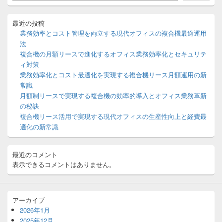
イ
ド
バ
最近の投稿
ー
業務効率とコスト管理を両立する現代オフィスの複合機最適運用
ウ
法
ィ
複合機の月額リースで進化するオフィス業務効率化とセキュリテ
ジ
ィ対策
ェ
ッ
業務効率化とコスト最適化を実現する複合機リース月額運用の新
ト
常識
エ
月額制リースで実現する複合機の効率的導入とオフィス業務革新
リ
の秘訣
ア
複合機リース活用で実現する現代オフィスの生産性向上と経費最
適化の新常識
最近のコメント
表示できるコメントはありません。
アーカイブ
2026年1月
2025年12月