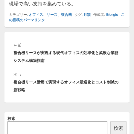
現場で高い支持を集めている。
カテゴリー:
オフィス
、
リース
、
複合機
タグ:
月額
作成者:
Giorgio
こ
の投稿のパーマリンク
投
稿
前
←
前
ナ
複合機リースが実現する現代オフィスの効率化と柔軟な業務
の
ビ
システム構築指南
投
ゲ
稿:
ー
次
次
→
シ
複合機リース活用で実現するオフィス最適化とコスト削減の
の
ョ
新戦略
投
ン
稿:
メ
検索
イ
ン
検索
サ