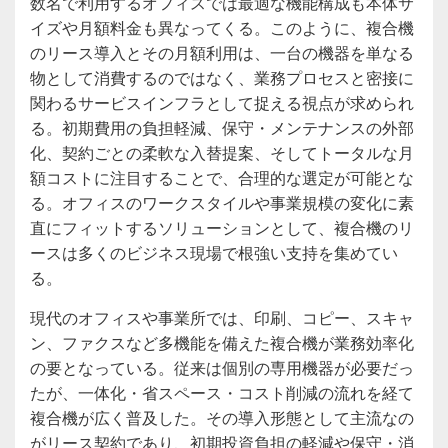
数名で利用するオフィスでは最適な機能構成も本体サ
イズや月額料金も異なってくる。このように、複合機
のリース導入とその月額利用は、一台の機器を単なる
物として消費するのではなく、業務プロセスと密接に
関わるサービスインフラとして捉える視点が求められ
る。初期費用の負担軽減、保守・メンテナンスの外部
化、契約ごとの柔軟な入替提案、そしてトータルな月
額コストに注目することで、合理的な選定が可能とな
る。オフィスのワークスタイルや事業規模の変化に素
直にフィットするソリューションとして、複合機のリ
ースは多くのビジネス現場で根強い支持を集めてい
る。
現代のオフィスや事業所では、印刷、コピー、スキャ
ン、ファクスなど多機能を備えた複合機が業務効率化
の要となっている。従来は個別の専用機器が必要だっ
たが、一体化・省スペース・コスト削減の流れを経て
複合機が広く普及した。その導入形態として主流なの
がリース契約であり、初期投資負担の軽減や保守・消